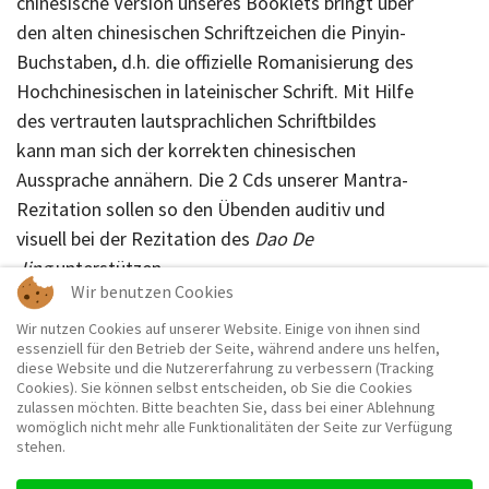
chinesische Version unseres Booklets bringt über
den alten chinesischen Schriftzeichen die Pinyin-
Buchstaben, d.h. die offizielle Romanisierung des
Hochchinesischen in lateinischer Schrift. Mit Hilfe
des vertrauten lautsprachlichen Schriftbildes
kann man sich der korrekten chinesischen
Aussprache annähern. Die 2 Cds unserer Mantra-
Rezitation sollen so den Übenden auditiv und
visuell bei der Rezitation des
Dao De
Jing
unterstützen.
Wir benutzen Cookies
Wir nutzen Cookies auf unserer Website. Einige von ihnen sind
essenziell für den Betrieb der Seite, während andere uns helfen,
diese Website und die Nutzererfahrung zu verbessern (Tracking
Cookies). Sie können selbst entscheiden, ob Sie die Cookies
Vorheriger Beitrag: Zeitschrift "Dao Magazin"
Nächster B
Zurück
Weiter
zulassen möchten. Bitte beachten Sie, dass bei einer Ablehnung
womöglich nicht mehr alle Funktionalitäten der Seite zur Verfügung
stehen.